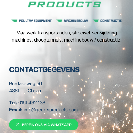
Maatwerk transportanden, strooisel-verwijdering
machines, droogtunnels, machinebouw / constructie.
CONTACTGEGEVENS
Bredaseweg 56,
4861 TD Chaam
Tel:
0161 492 138
Email:
info@geertsproducts.com
BEREIK ONS VIA WHATSAPP